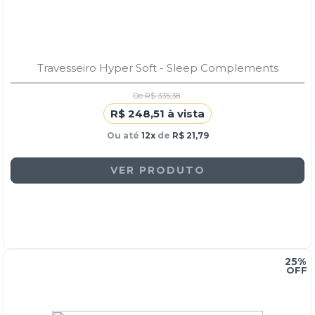
Travesseiro Hyper Soft - Sleep Complements
De R$ 335,38
R$ 248,51 à vista
Ou até
12x
de
R$ 21,79
VER PRODUTO
25%