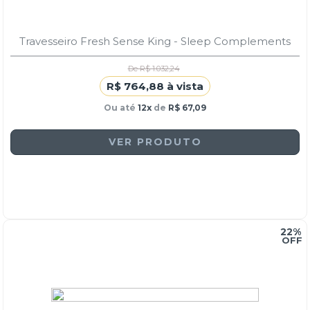
Travesseiro Fresh Sense King - Sleep Complements
De R$ 1.032,24
R$ 764,88 à vista
Ou até
12x
de
R$ 67,09
VER PRODUTO
22%