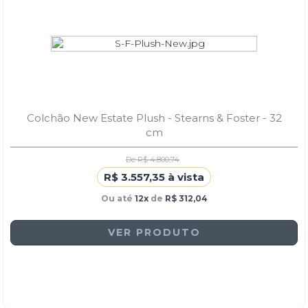
Colchão New Estate Plush - Stearns & Foster - 32
cm
De R$ 4.800,74
R$ 3.557,35 à vista
Ou até
12x
de
R$ 312,04
VER PRODUTO