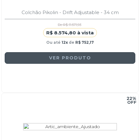
Colchão Pikolin - Drift Adjustable - 34 cm
De R$ 11.571,93
R$ 8.574,80 à vista
Ou até
12x
de
R$ 752,17
VER PRODUTO
22%