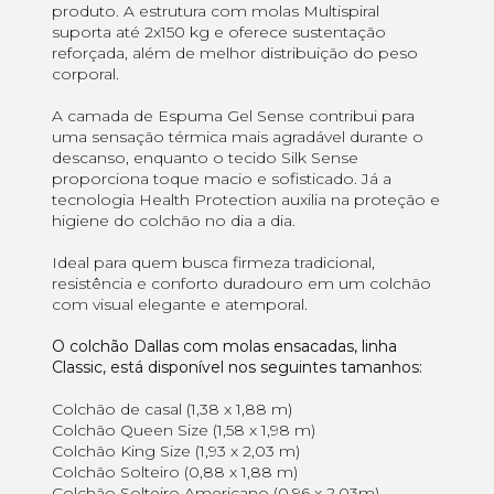
produto. A estrutura com molas Multispiral
suporta até 2x150 kg e oferece sustentação
reforçada, além de melhor distribuição do peso
corporal.
A camada de Espuma Gel Sense contribui para
uma sensação térmica mais agradável durante o
descanso, enquanto o tecido Silk Sense
proporciona toque macio e sofisticado. Já a
tecnologia Health Protection auxilia na proteção e
higiene do colchão no dia a dia.
Ideal para quem busca firmeza tradicional,
resistência e conforto duradouro em um colchão
com visual elegante e atemporal.
O colchão Dallas com molas ensacadas, linha
Classic, está disponível nos seguintes tamanhos:
Colchão de casal (1,38 x 1,88 m)
Colchão Queen Size (1,58 x 1,98 m)
Colchão King Size (1,93 x 2,03 m)
Colchão Solteiro (0,88 x 1,88 m)
Colchão Solteiro Americano (0,96 x 2,03m)