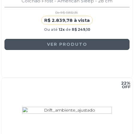
Colchão Frost - American Sleep - 28 cm
De R$ 3.832,36
R$ 2.839,78 à vista
Ou até
12x
de
R$ 249,10
VER PRODUTO
22%