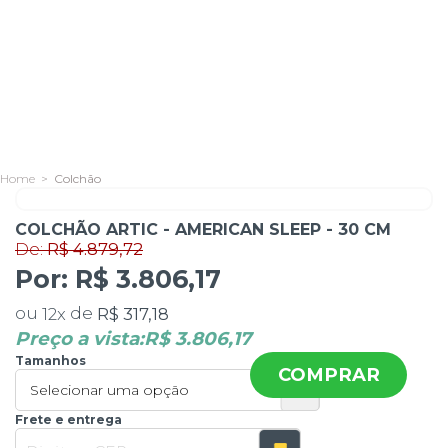
Colchão
De:
R$ 4.879,72
Por:
COLCHÃO ARTIC - AMERICAN SLEEP - 30 CM
R$ 3.806,17
ou
de
R$ 317,18
12
x
Preço a vista:
R$ 3.806,17
Tamanhos
COMPRAR
Frete e entrega