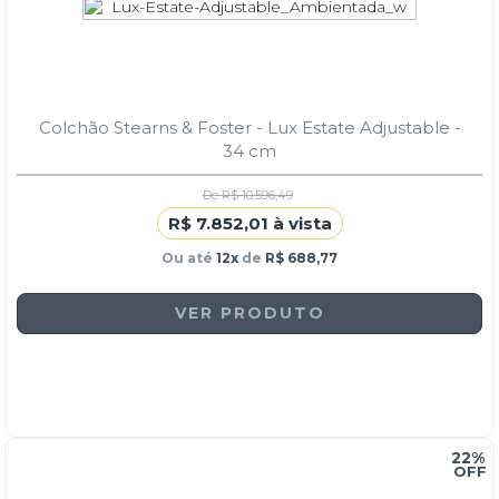
Colchão Stearns & Foster - Lux Estate Adjustable -
34 cm
De R$ 10.596,49
R$ 7.852,01 à vista
Ou até
12x
de
R$ 688,77
VER PRODUTO
22%