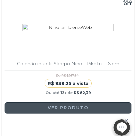
22%
Colchão infantil Sleepo Nino - Pikolin - 16 cm
De R$ 1.267,54
R$ 939,25 à vista
Ou até
12x
de
R$ 82,39
VER PRODUTO