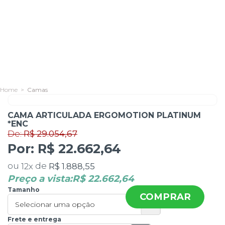
Camas
De:
R$ 29.054,67
CAMA ARTICULADA ERGOMOTION PLATINUM
Por:
R$ 22.662,64
*ENC
ou
de
R$ 1.888,55
12
x
Preço a vista:
R$ 22.662,64
Tamanho
COMPRAR
Frete e entrega