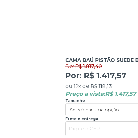
De:
R$ 1.817,40
CAMA BAÚ PISTÃO SUEDE 
Por:
R$ 1.417,57
ou
de
R$ 118,13
12
x
Preço a vista:
R$ 1.417,57
Tamanho
Frete e entrega