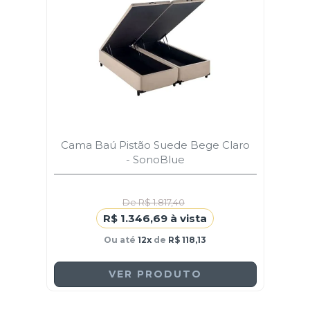
Cama Baú Pistão Suede Bege Claro
- SonoBlue
De R$ 1.817,40
R$ 1.346,69 à vista
Ou até
12x
de
R$ 118,13
VER PRODUTO