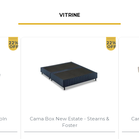
VITRINE
22%
22%
oln
Cama Box New Estate - Stearns &
Ca
Foster