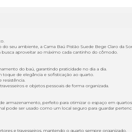
to.
ção do seu ambiente, a Cama Baú Pistão Suede Bege Claro da So
em busca aproveitar ao máximo cada cantinho do cômodo.
hamento do baú, garantindo praticidade no dia a dia.
toque de elegância e sofisticação ao quarto.
 resistência.
ravesseiros e objetos pessoais de forma organizada.
e armazenamento, perfeito para otimizar o espaço em quarto
nal pode ser usado como um local seguro para guardar pertenc
rtores e travesseiros, mantendo o quarto sempre organizado.